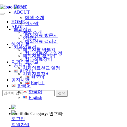
HOME
ABOUT
에셀 소개
HOME
인사말
ABOUT
해외진료
에셀 소개
해외진료 방문지
인사말
해외진료 갤러리
해외진료
치과의료선교
해외진료 방문지
치과의료선교 일정
해외진료 갤러리
치과진료장비
치과의료선교
공지사항
치과의료선교 일정
한국어
치과진료장비
한국어
공지사항
English
한국어
한국어
English
Portfolio Category: 인프라
로그인
회원가입