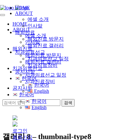
HOME
ABOUT
에셀 소개
HOME
인사말
ABOUT
해외진료
에셀 소개
해외진료 방문지
인사말
해외진료 갤러리
해외진료
치과의료선교
해외진료 방문지
치과의료선교 일정
해외진료 갤러리
치과진료장비
치과의료선교
공지사항
치과의료선교 일정
한국어
치과진료장비
한국어
공지사항
English
한국어
한국어
English
로그인
갤러리 8 – thumbnail-type8
회원가입