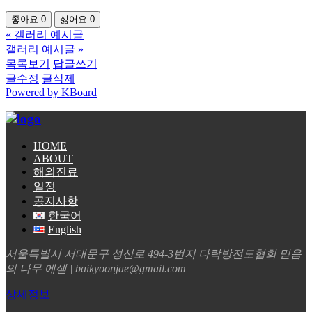
좋아요
0
싫어요
0
«
갤러리 예시글
갤러리 예시글
»
목록보기
답글쓰기
글수정
글삭제
Powered by KBoard
HOME
ABOUT
해외진료
일정
공지사항
한국어
English
서울특별시 서대문구 성산로 494-3번지 다락방전도협회 믿음
의 나무 에셀 | baikyoonjae@gmail.com
상세정보