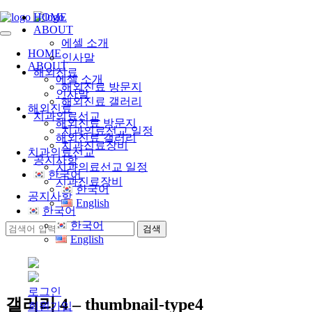
HOME
ABOUT
에셀 소개
HOME
인사말
ABOUT
해외진료
에셀 소개
해외진료 방문지
인사말
해외진료 갤러리
해외진료
치과의료선교
해외진료 방문지
치과의료선교 일정
해외진료 갤러리
치과진료장비
치과의료선교
공지사항
치과의료선교 일정
한국어
치과진료장비
한국어
공지사항
English
한국어
한국어
English
로그인
갤러리 4 – thumbnail-type4
회원가입