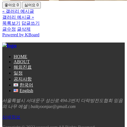
좋아요
0
싫어요
0
«
갤러리 예시글
갤러리 예시글
»
목록보기
답글쓰기
글수정
글삭제
Powered by KBoard
HOME
ABOUT
해외진료
일정
공지사항
한국어
English
서울특별시 서대문구 성산로 494-3번지 다락방전도협회 믿음
의 나무 에셀 | baikyoonjae@gmail.com
상세정보